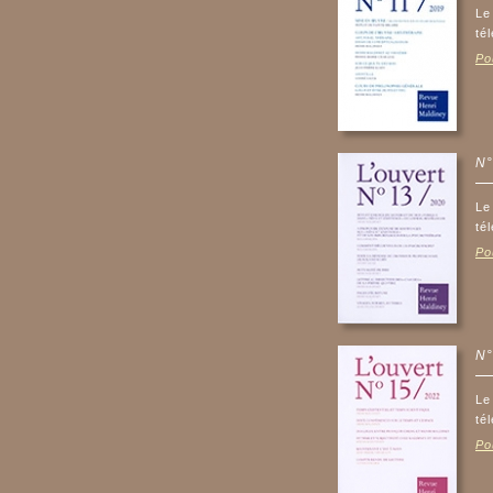
Le
té
Po
N°
Le
té
Po
N°
Le
té
Po