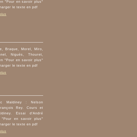
ien "Pour en savoir plus"
harger le texte en pdf
plus
e, Braque, Morel, Miro,
nel, Niguès, Thouret,
n "Pour en savoir plus"
harger le texte en pdf
plus
ec Maldiney : Nelson
François Rey. Cours et
diney. Essai d'André
 "Pour en savoir plus"
harger le texte en pdf
plus