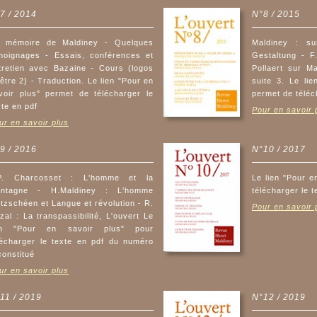
7 / 2014
N°8 / 2015
 mémoire de Maldiney - Quelques
Maldiney : su
moignages - Essais, conférences et
Gestaltung - F
tretien avec Bazaine - Cours (logos
Pollaert sur Ma
 être 2) - Traduction. Le lien "Pour en
suite 3. Le lie
voir plus" permet de télécharger le
permet de téléc
xte en pdf
Pour en savoir 
ur en savoir plus
9 / 2016
N°10 / 2017
P. Charcosset : L'homme et la
Le lien "Pour e
ntagne - H.Maldiney : L'homme
télécharger le t
etzschéen et Langue et révolution - R.
Pour en savoir 
zal : La transpassibilité, L'ouvert Le
en "Pour en savoir plus" pour
lécharger le texte en pdf du numéro
constitué
ur en savoir plus
11 / 2019
N°12 / 2019