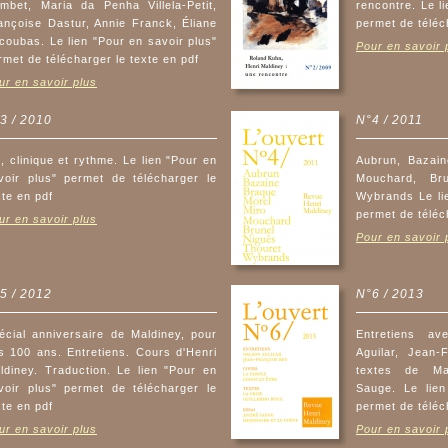
mbet, Maria da Penha Villela-Petit,
rencontre. Le l
ançoise Dastur, Annie Franck, Éliane
permet de téléc
coubas. Le lien "Pour en savoir plus"
Pour en savoir 
rmet de télécharger le texte en pdf
ur en savoir plus
3 / 2010
N°4 / 2011
t, clinique et rythme. Le lien "Pour en
Aubrun, Bazain
voir plus" permet de télécharger le
Mouchard, Bru
xte en pdf
Wybrands Le lie
permet de téléc
ur en savoir plus
Pour en savoir 
5 / 2012
N°6 / 2013
écial anniversaire de Maldiney, pour
Entretiens av
s 100 ans. Entretiens. Cours d'Henri
Aguilar, Jean-
ldiney. Traduction. Le lien "Pour en
textes de Mal
voir plus" permet de télécharger le
Sauge. Le lien
xte en pdf
permet de téléc
ur en savoir plus
Pour en savoir 