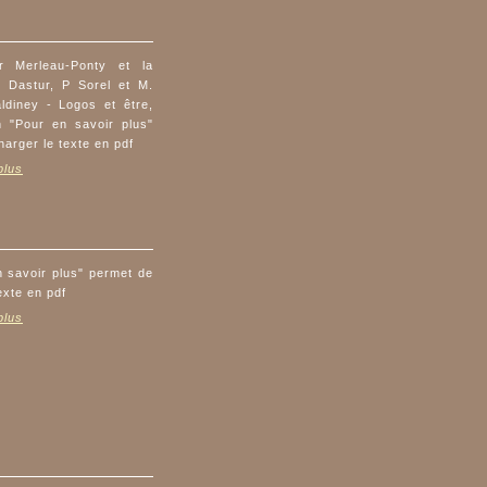
r Merleau-Ponty et la
. Dastur, P Sorel et M.
ldiney - Logos et être,
n "Pour en savoir plus"
harger le texte en pdf
plus
n savoir plus" permet de
exte en pdf
plus