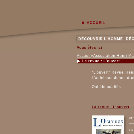
ACCUEIL
DÉCOUVRIR L'HOMME
DÉC
Vous êtes ici
Accueil
»
Association Henri Ma
La revue : L'ouvert
“L’ouvert” Revue Henr
L’adhésion donne droi
Ont été publiés :
La revue : L'ouvert
N°
La