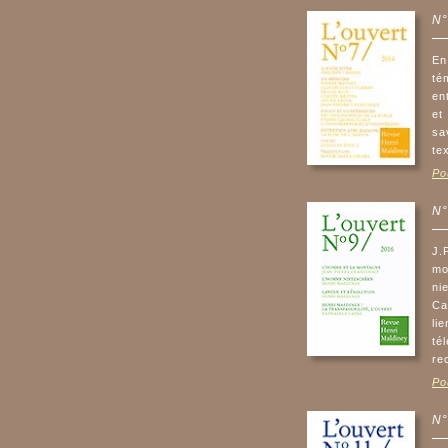
N°
En
té
en
et
sa
te
Po
N°
J.
mo
ni
Ca
li
té
re
Po
N°