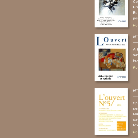
Co
Fr
Es
pe
Po
N°
Ar
sa
te
Po
N°
Sp
se
Ma
sa
te
Po