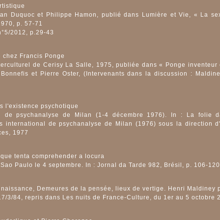
rtistique
ian Duquoc et Philippe Hamon, publié dans Lumière et Vie, « La sex
1970, p. 57-71
n°5/2012, p.29-43
e chez Francis Ponge
erculturel de Cerisy La Salle, 1975, publiée dans « Ponge inventeur 
 Bonnefis et Pierre Oster, (Intervenants dans la discussion : Maldin
s l'existence psychotique
al de psychanalyse de Milan (1-4 décembre 1976). In : La folie d
 international de psychanalyse de Milan (1976) sous la direction d
aces, 1977
 que tenta comprehender a locura
ao Paulo le 4 septembre. In : Jornal da Tarde 982, Brésil, p. 106-120
naissance, Demeures de la pensée, lieux de vertige. Henri Maldiney 
 17/3/84, repris dans Les nuits de France-Culture, du 1er au 5 octobre 