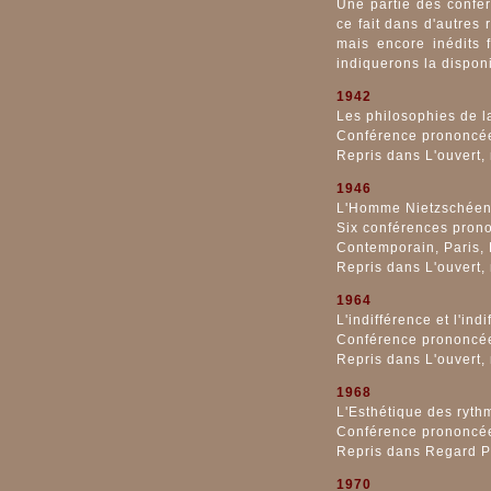
Une partie des confére
ce fait dans d'autres
mais encore inédits f
indiquerons la disponi
1942
Les philosophies de l
Conférence prononcée
Repris dans L'ouvert,
1946
L'Homme Nietzschée
Six conférences prono
Contemporain, Paris, 
Repris dans L'ouvert,
1964
L'indifférence et l'ind
Conférence prononcée
Repris dans L'ouvert,
1968
L'Esthétique des ryth
Conférence prononcée
Repris dans Regard P
1970