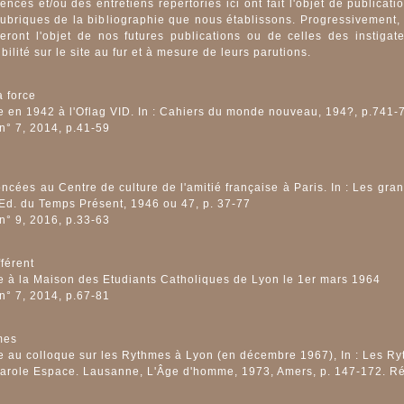
nces et/ou des entretiens répertoriés ici ont fait l'objet de publicat
 rubriques de la bibliographie que nous établissons. Progressivement, 
eront l'objet de nos futures publications ou de celles des instigat
bilité sur le site au fur et à mesure de leurs parutions.
a force
 en 1942 à l'Oflag VID. In : Cahiers du monde nouveau, 194?, p.741-
 n° 7, 2014, p.41-59
n
ncées au Centre de culture de l'amitié française à Paris. In : Les gr
Ed. du Temps Présent, 1946 ou 47, p. 37-77
 n° 9, 2016, p.33-63
ifférent
 à la Maison des Etudiants Catholiques de Lyon le 1er mars 1964
 n° 7, 2014, p.67-81
mes
 au colloque sur les Rythmes à Lyon (en décembre 1967), In : Les Ry
arole Espace. Lausanne, L'Âge d'homme, 1973, Amers, p. 147-172. Ré