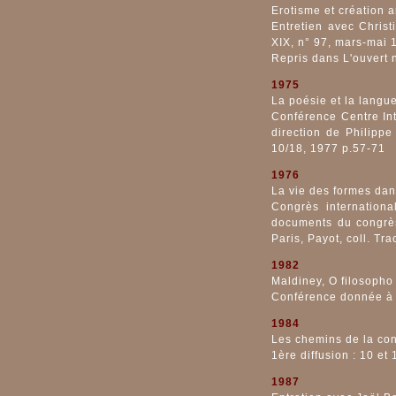
Erotisme et création a
Entretien avec Christ
XIX, n° 97, mars-mai 
Repris dans L'ouvert 
1975
La poésie et la langu
Conférence Centre Int
direction de Philippe
10/18, 1977 p.57-71
1976
La vie des formes dan
Congrès internation
documents du congrès
Paris, Payot, coll. Tr
1982
Maldiney, O filosopho
Conférence donnée à S
1984
Les chemins de la con
1ère diffusion : 10 et
1987