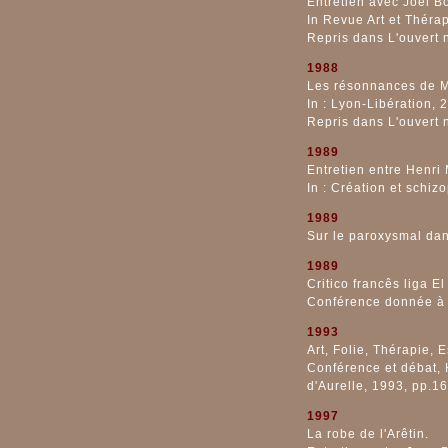
Entretien avec Joël B
In Revue Art et Thérap
Repris dans L'ouvert 
1988
Les résonnances de M
In : Lyon-Libération,
Repris dans L'ouvert 
1989
Entretien entre Henri
In : Création et schiz
1989
Sur le paroxysmal dan
1989
Critico francês liga E
Conférence donnée à 
1993
Art, Folie, Thérapie, 
Conférence et débat, 
d'Aurelle, 1993, pp.1
1997
La robe de l'Arêtin.