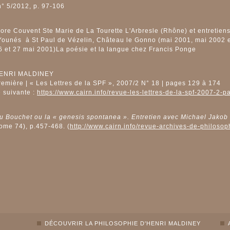
n° 5/2012, p. 97-106
e Couvent Ste Marie de La Tourette L'Arbresle (Rhône) et entretiens
ounés à St Paul de Vézelin, Château le Gonno (mai 2001, mai 2002 et 
(26 et 27 mai 2001)La poésie et la langue chez Francis Ponge
ENRI MALDINEY
mière | « Les Lettres de la SPF », 2007/2 N° 18 | pages 129 à 174
e suivante :
https://www.cairn.info/revue-les-lettres-de-la-spf-2007-2-
u Bouchet ou la « genesis spontanea ». Entretien avec Michael Jakob
ome 74), p.457-468. (
http://www.cairn.info/revue-archives-de-philoso
DÉCOUVRIR LA PHILOSOPHIE D'HENRI MALDINEY