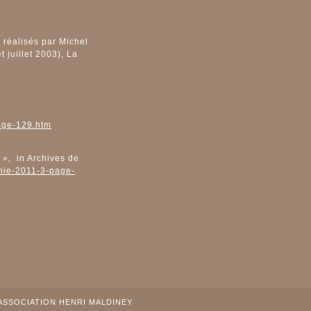
 réalisés par Michel
juillet 2003), La
page-129.htm
 »,
in Archives de
phie-2011-3-page-
ASSOCIATION HENRI MALDINEY