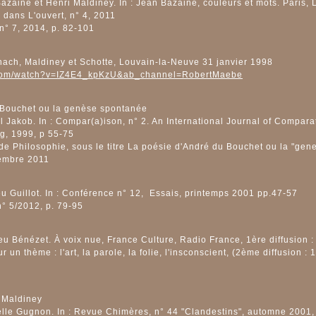
azaine et Henri Maldiney. In : Jean Bazaine, couleurs et mots. Paris,
 dans L'ouvert, n° 4, 2011
n° 7, 2014, p. 82-101
hach, Maldiney et Schotte, Louvain-la-Neuve 31 janvier 1998
.com/watch?v=IZ4E4_kpKzU&ab_channel=RobertMaebe
 Bouchet ou la genèse spontanée
 Jakob. In : Compar(a)ison, n° 2. An International Journal of Comparat
g, 1999, p 55-75
de Philosophie, sous le titre La poésie d'André du Bouchet ou la "gene
tembre 2011
eu Guillot. In : Conférence n° 12, Essais, printemps 2001 pp.47-57
n° 5/2012, p. 79-95
u Bénézet. À voix nue, France Culture, Radio France, 1ère diffusion :
 un thème : l'art, la parole, la folie, l'insconscient, (2ème diffusion :
 Maldiney
lle Gugnon. In : Revue Chimères, n° 44 "Clandestins", automne 2001,