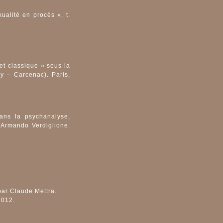
ualité en procès », t.
et classique » sous la
ey – Carcenac). Paris,
ans la psychanalyse,
'Armando Verdiglione.
par Claude Mettra.
2012.