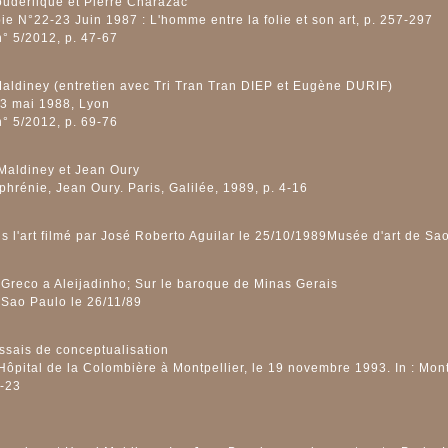
ouderlique et Pierre Charazac
ie N°22-23 Juin 1987 : L'homme entre la folie et son art, p. 257-297
n° 5/2012, p. 47-67
aldiney (entretien avec Tri Tran Tran DIEP et Eugène DURIF)
 23 mai 1988, Lyon
n° 5/2012, p. 69-76
 Maldiney et Jean Oury
ophrénie, Jean Oury. Paris, Galilée, 1989, p. 4-16
s l'art filmé par José Roberto Aguilar le 25/10/1989Musée d'art de S
l Greco a Aleijadinho; Sur le baroque de Minas Gerais
Sao Paulo le 26/11/89
Essais de conceptualisation
Hôpital de la Colombière à Montpellier, le 19 novembre 1993. In : Mont
6-23