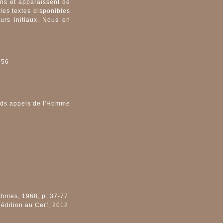
ions et apparaissent de
les textes disponibles
eurs initiaux. Nous en
756
ands appels de l'Homme
thmes, 1968, p. 37-77
édition au Cerf, 2012