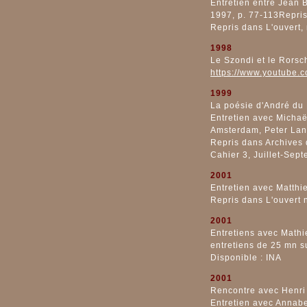
Entretien entre Jean B
1997, p. 77-113Repris
Repris dans L'ouvert, 
1998
Le Szondi et le Rorsc
https://www.youtube
1999
La poésie d'André du
Entretien avec Michaël
Amsterdam, Peter Lan
Repris dans Archives 
Cahier 3, Juillet-Sep
2001
Entretien avec Matthi
Repris dans L'ouvert 
2001
Entretiens avec Mathie
entretiens de 25 mn sur
Disponible : INA
2001
Rencontre avec Henri
Entretien avec Annabe