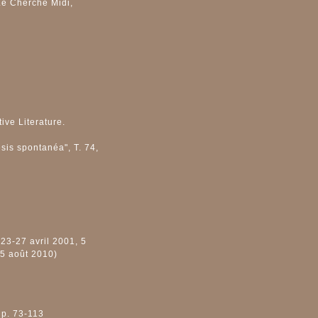
 Le Cherche Midi,
ive Literature.
sis spontanéa", T. 74,
 23-27 avril 2001, 5
 15 août 2010)
 p. 73-113